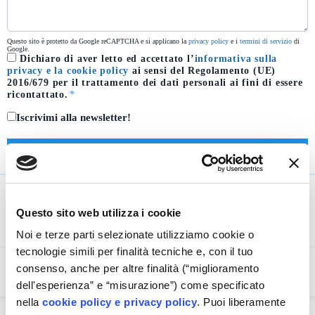
Questo sito è protetto da Google reCAPTCHA e si applicano la
privacy policy
e i
termini di servizio
di
Google.
Dichiaro di aver letto ed accettato l’
informativa sulla
privacy
e la cookie policy
ai sensi del Regolamento (UE)
2016/679 per il trattamento dei dati personali ai fini di essere
ricontattato.
*
Iscrivimi alla newsletter!
Domande Frequenti
Questo sito web utilizza i cookie
Noi e terze parti selezionate utilizziamo cookie o
tecnologie simili per finalità tecniche e, con il tuo
consenso, anche per altre finalità (“miglioramento
Come faccio per prenotare una donazione?
dell'esperienza” e “misurazione”) come specificato
nella
cookie policy e privacy policy
. Puoi liberamente