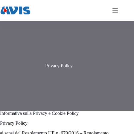
Salta
al
contenuto
Privacy Policy
Informativa sulla Privacy e Cookie Policy
Privacy Policy
ai sensi del Regolamento UE n. 679/2016 – Regolamento