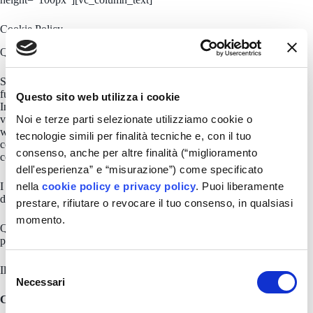
Cookie Policy
Questo sito web utilizza i cookie.
Si utilizzano i cookie per personalizzare i contenuti, fornire le
funzioni dei social media e analizzare il traffico del Sito.
Questo sito web utilizza i cookie
Inoltre potrebbero venire informazioni sul modo in cui il Sito
Noi e terze parti selezionate utilizziamo cookie o
viene utilizzato a partner che si occupano di analisi dei dati
web, pubblicità e social media, i quali potrebbero combinarle
tecnologie simili per finalità tecniche e, con il tuo
con altre informazioni che l’Utente ha fornito loro in base al
consenso, anche per altre finalità (“miglioramento
consenso sull’utilizzo dei loro servizi.
dell'esperienza” e “misurazione”) come specificato
nella
cookie policy e privacy policy
. Puoi liberamente
I cookie sono piccoli file di testo che possono essere utilizzati
dai siti web per rendere più efficiente l’esperienza per l’utente.
prestare, rifiutare o revocare il tuo consenso, in qualsiasi
momento.
Questo sito utilizza diversi tipi di cookie. Alcuni cookie sono
posti da servizi terzi.
S
Il consenso si applica ai seguenti siti web: avisgualdotadino.it
Necessari
e
Cookie tecnici
l