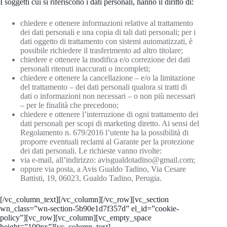
I soggetti cui si riferiscono i dati personali, hanno il diritto di:
chiedere e ottenere informazioni relative al trattamento
dei dati personali e una copia di tali dati personali; per i
dati oggetto di trattamento con sistemi automatizzati, è
possibile richiedere il trasferimento ad altro titolare;
chiedere e ottenere la modifica e/o correzione dei dati
personali ritenuti inaccurati o incompleti;
chiedere e ottenere la cancellazione – e/o la limitazione
del trattamento – dei dati personali qualora si tratti di
dati o informazioni non necessari – o non più necessari
– per le finalità che precedono;
chiedere e ottenere l’interruzione di ogni trattamento dei
dati personali per scopi di marketing diretto. Ai sensi del
Regolamento n. 679/2016 l’utente ha la possibilità di
proporre eventuali reclami al Garante per la protezione
dei dati personali. Le richieste vanno rivolte:
via e-mail, all’indirizzo:
avisgualdotadino@gmail.com
;
oppure via posta, a Avis Gualdo Tadino, Via Cesare
Battisti, 19, 06023, Gualdo Tadino, Perugia.
[/vc_column_text][/vc_column][/vc_row][vc_section
wn_class=”wn-section-5b90e1d7f357d” el_id=”cookie-
policy”][vc_row][vc_column][vc_empty_space
height=”100px”][vc_column_text]